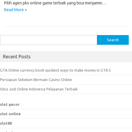
Pilih agen pkv online game terbaik yang bisa menjamin…
Read More »
S
e
a
Recent Posts
r
c
GTA Online currency book quickest ways to make money in GTA 5
h
Persiapan Sebelum Bermain Casino Online
f
o
Situs Judi Online Indonesia Pelayanan Terbaik
r
:
slot gacor
slot online
slot88