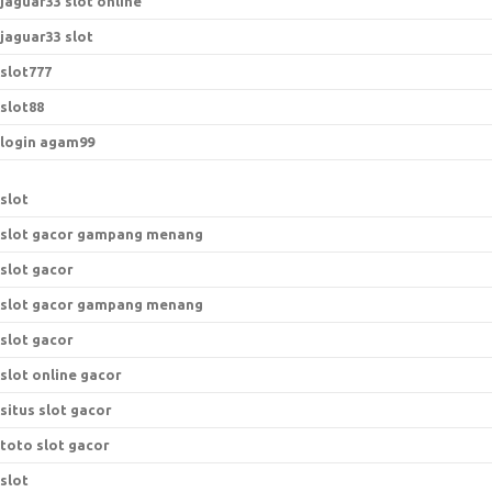
jaguar33 slot online
jaguar33 slot
slot777
slot88
login agam99
slot
slot gacor gampang menang
slot gacor
slot gacor gampang menang
slot gacor
slot online gacor
situs slot gacor
toto slot gacor
slot