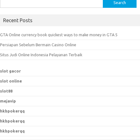
S
e
a
Recent Posts
r
c
GTA Online currency book quickest ways to make money in GTA 5
h
Persiapan Sebelum Bermain Casino Online
f
o
Situs Judi Online Indonesia Pelayanan Terbaik
r
:
slot gacor
slot online
slot88
mejavip
hkbpokerqq
hkbpokerqq
hkbpokerqq