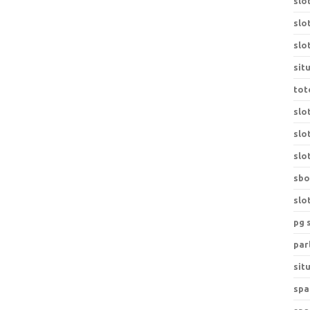
slo
slo
slo
sit
tot
slo
slo
slo
sbo
slo
pg 
par
sit
spa