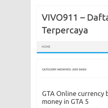
Skip
to
content
VIVO911 – Dafta
Terpercaya
HOME
CATEGORY ARCHIVES:
JUDI DADU
GTA Online currency 
money in GTA 5