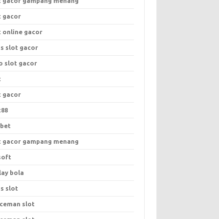
t gacor gampang menang
t gacor
t online gacor
us slot gacor
o slot gacor
t
t gacor
t88
bet
t gacor gampang menang
soft
lay bola
us slot
ceman slot