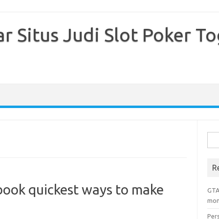
r Situs Judi Slot Poker To
S
e
a
R
r
c
book quickest ways to make
GTA
h
mon
f
Per