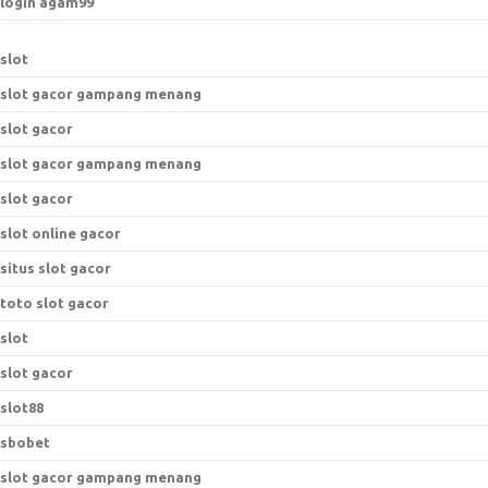
login agam99
slot
slot gacor gampang menang
slot gacor
slot gacor gampang menang
slot gacor
slot online gacor
situs slot gacor
toto slot gacor
slot
slot gacor
slot88
sbobet
slot gacor gampang menang