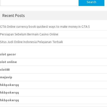
S
e
a
Recent Posts
r
c
GTA Online currency book quickest ways to make money in GTA 5
h
Persiapan Sebelum Bermain Casino Online
f
o
Situs Judi Online Indonesia Pelayanan Terbaik
r
:
slot gacor
slot online
slot88
mejavip
hkbpokerqq
hkbpokerqq
hkbpokerqq