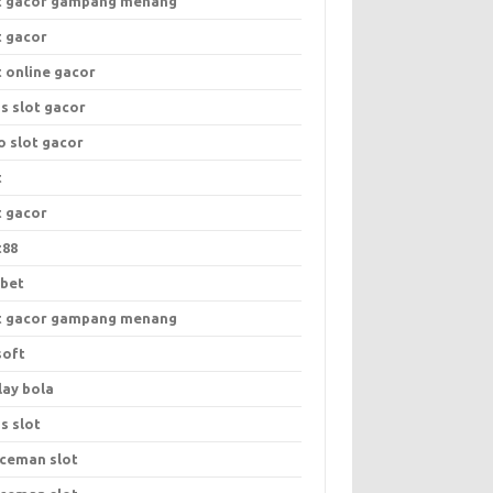
t gacor gampang menang
t gacor
t online gacor
us slot gacor
o slot gacor
t
t gacor
t88
bet
t gacor gampang menang
soft
lay bola
us slot
ceman slot