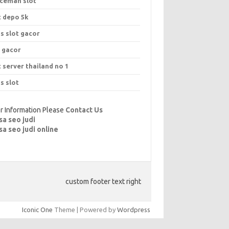
ceman slot
t depo 5k
us slot gacor
k gacor
t server thailand no 1
us slot
r Information Please
Contact Us
sa seo judi
sa seo judi online
custom footer text right
Iconic One
Theme | Powered by
Wordpress