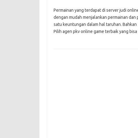
Permainan yang terdapat di server judi online
dengan mudah menjalankan permainan dan pe
satu keuntungan dalam hal taruhan. Bahkan a
Pilih agen pkv online game terbaik yang bi