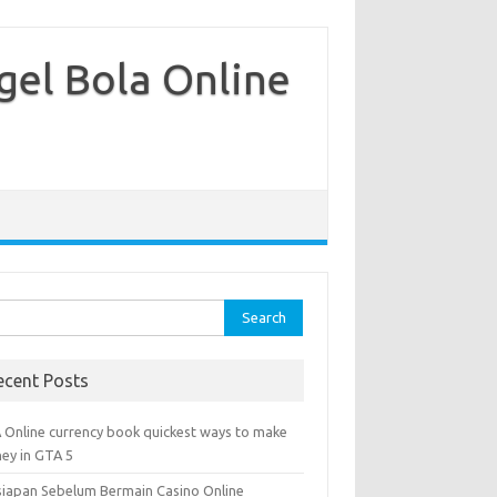
gel Bola Online
ecent Posts
 Online currency book quickest ways to make
ey in GTA 5
siapan Sebelum Bermain Casino Online