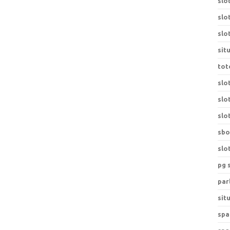
slo
slo
slo
sit
tot
slo
slo
slo
sbo
slo
pg 
par
sit
spa