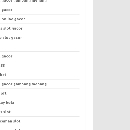
t gacor gampang menang
t gacor
t online gacor
us slot gacor
o slot gacor
t
t gacor
t88
bet
t gacor gampang menang
soft
lay bola
us slot
ceman slot