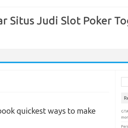
r Situs Judi Slot Poker To
S
e
a
R
r
c
book quickest ways to make
GTA
h
mon
f
Per