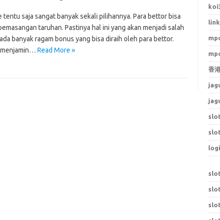
koi
 tentu saja sangat banyak sekali pilihannya. Para bettor bisa
lin
masangan taruhan. Pastinya hal ini yang akan menjadi salah
mpo
da banyak ragam bonus yang bisa diraih oleh para bettor.
sa menjamin…
Read More »
mpo
香
jag
jag
slo
slo
log
slo
slo
slo