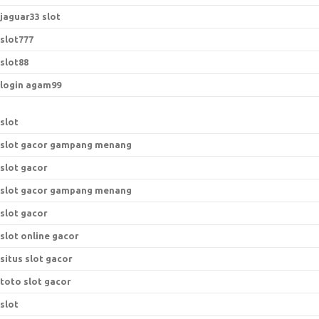
jaguar33 slot
slot777
slot88
login agam99
slot
slot gacor gampang menang
slot gacor
slot gacor gampang menang
slot gacor
slot online gacor
situs slot gacor
toto slot gacor
slot