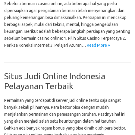
Sebelum bermain casino online, ada beberapa hal yang perlu
dipersiapkan agar pengalaman bermain lebih menyenangkan dan
peluang kemenangan bisa dimaksimalkan. Persiapan ini mencakup
berbagai aspek, mulai dari teknis, mental, hingga pengelolaan
keuangan. Berikut adalah beberapa langkah persiapan yang penting
sebelum bermain casino online: 1. Pilih Situs Casino Terpercaya 2.
Periksa Koneksi Internet 3. Pelajari Aturan…
Read More »
Situs Judi Online Indonesia
Pelayanan Terbaik
Permainan yang terdapat di server judi online tentu saja sangat
banyak sekali pilihannya. Para bettor bisa dengan mudah
menjalankan permainan dan pemasangan taruhan. Pastinya hal ini
yang akan menjadi salah satu keuntungan dalam hal taruhan.
Bahkan ada banyak ragam bonus yang bisa diraih oleh para bettor.