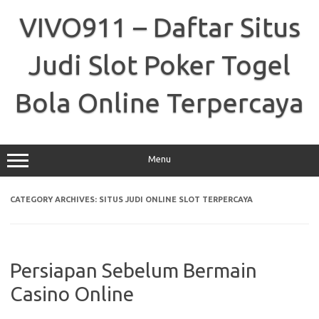
Skip
to
VIVO911 – Daftar Situs
content
Judi Slot Poker Togel
Bola Online Terpercaya
Menu
CATEGORY ARCHIVES:
SITUS JUDI ONLINE SLOT TERPERCAYA
Persiapan Sebelum Bermain
Casino Online