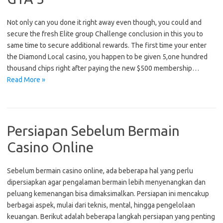
Not only can you done it right away even though, you could and
secure the fresh Elite group Challenge conclusion in this you to
same time to secure additional rewards. The first time your enter
the Diamond Local casino, you happen to be given 5,one hundred
thousand chips right after paying the new $500 membership…
Read More »
Persiapan Sebelum Bermain
Casino Online
Sebelum bermain casino online, ada beberapa hal yang perlu
dipersiapkan agar pengalaman bermain lebih menyenangkan dan
peluang kemenangan bisa dimaksimalkan. Persiapan ini mencakup
berbagai aspek, mulai dari teknis, mental, hingga pengelolaan
keuangan. Berikut adalah beberapa langkah persiapan yang penting