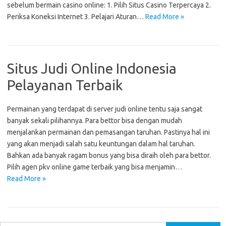
sebelum bermain casino online: 1. Pilih Situs Casino Terpercaya 2.
Periksa Koneksi Internet 3. Pelajari Aturan…
Read More »
Situs Judi Online Indonesia
Pelayanan Terbaik
Permainan yang terdapat di server judi online tentu saja sangat
banyak sekali pilihannya. Para bettor bisa dengan mudah
menjalankan permainan dan pemasangan taruhan. Pastinya hal ini
yang akan menjadi salah satu keuntungan dalam hal taruhan.
Bahkan ada banyak ragam bonus yang bisa diraih oleh para bettor.
Pilih agen pkv online game terbaik yang bisa menjamin…
Read More »