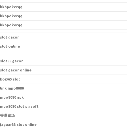
hkbpokerqq
hkbpokerqq
hkbpokerqq
slot gacor
slot online
s
lot88 gacor
slot gacor online
koi365 slot
link mpo8080
mpo8080 apk
mpo8080 slot pg soft
香港赌场
jaguar33 slot online