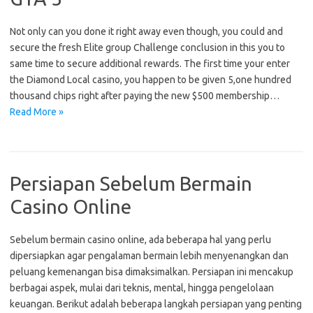
Not only can you done it right away even though, you could and
secure the fresh Elite group Challenge conclusion in this you to
same time to secure additional rewards. The first time your enter
the Diamond Local casino, you happen to be given 5,one hundred
thousand chips right after paying the new $500 membership…
Read More »
Persiapan Sebelum Bermain
Casino Online
Sebelum bermain casino online, ada beberapa hal yang perlu
dipersiapkan agar pengalaman bermain lebih menyenangkan dan
peluang kemenangan bisa dimaksimalkan. Persiapan ini mencakup
berbagai aspek, mulai dari teknis, mental, hingga pengelolaan
keuangan. Berikut adalah beberapa langkah persiapan yang penting