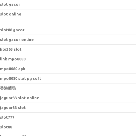
slot gacor
slot online
s
lot88 gacor
slot gacor online
koi365 slot
link mpo8080
mpo8080 apk
mpo8080 slot pg soft
香港赌场
jaguar33 slot online
jaguar33 slot
slot777
slot88