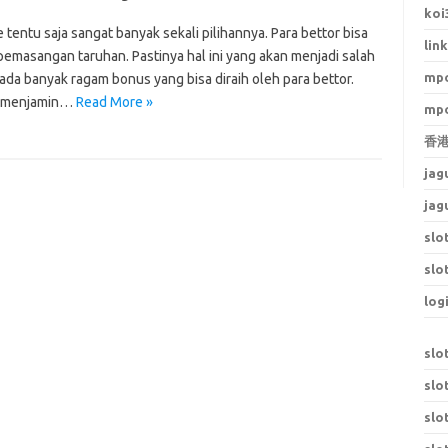
koi
 tentu saja sangat banyak sekali pilihannya. Para bettor bisa
lin
masangan taruhan. Pastinya hal ini yang akan menjadi salah
mpo
da banyak ragam bonus yang bisa diraih oleh para bettor.
sa menjamin…
Read More »
mpo
香
jag
jag
slo
slo
log
slo
slo
slo