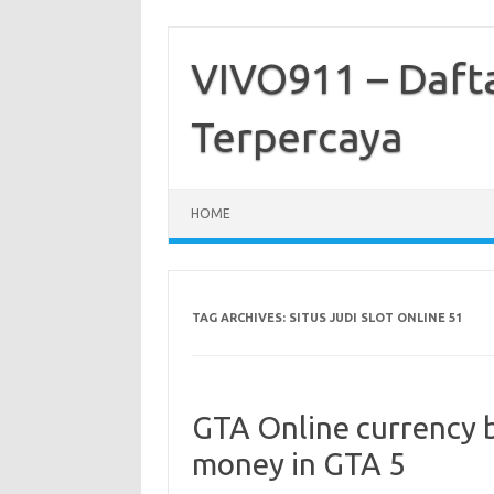
Skip
to
content
VIVO911 – Dafta
Terpercaya
HOME
TAG ARCHIVES:
SITUS JUDI SLOT ONLINE 51
GTA Online currency 
money in GTA 5