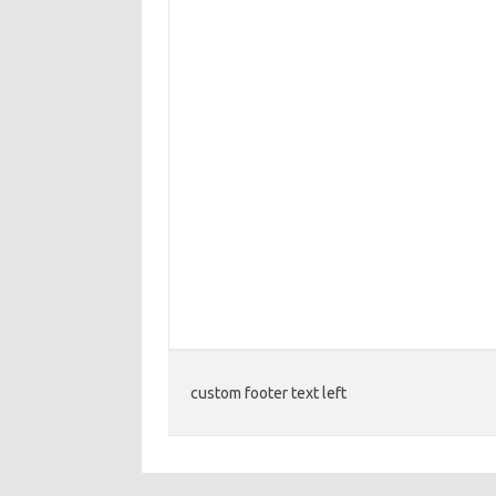
custom footer text left