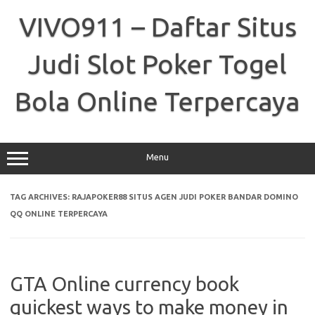
Skip
to
VIVO911 – Daftar Situs
content
Judi Slot Poker Togel
Bola Online Terpercaya
Menu
TAG ARCHIVES:
RAJAPOKER88 SITUS AGEN JUDI POKER BANDAR DOMINO
QQ ONLINE TERPERCAYA
GTA Online currency book
quickest ways to make money in