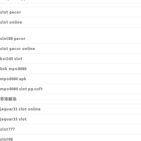
slot gacor
slot online
s
lot88 gacor
slot gacor online
koi365 slot
link mpo8080
mpo8080 apk
mpo8080 slot pg soft
香港赌场
jaguar33 slot online
jaguar33 slot
slot777
slot88