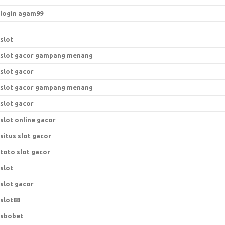
login agam99
slot
slot gacor gampang menang
slot gacor
slot gacor gampang menang
slot gacor
slot online gacor
situs slot gacor
toto slot gacor
slot
slot gacor
slot88
sbobet