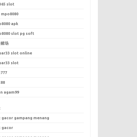
365 slot
k mpo8080
8080 apk
8080 slot pg soft
港赌场
uar33 slot online
uar33 slot
t777
t88
in agam99
t
t gacor gampang menang
t gacor