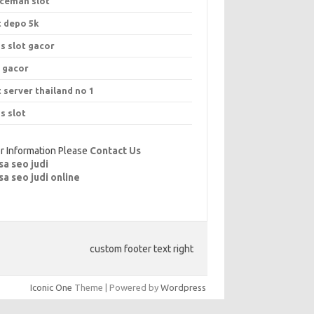
ceman slot
t depo 5k
us slot gacor
k gacor
t server thailand no 1
us slot
r Information Please
Contact Us
sa seo judi
sa seo judi online
custom footer text right
Iconic One
Theme | Powered by
Wordpress