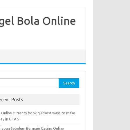
gel Bola Online
rch
ecent Posts
 Online currency book quickest ways to make
ey in GTA 5
siapan Sebelum Bermain Casino Online