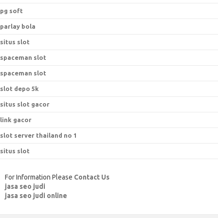
pg soft
parlay bola
situs slot
spaceman slot
spaceman slot
slot depo 5k
situs slot gacor
link gacor
slot server thailand no 1
situs slot
For Information Please
Contact Us
jasa seo judi
jasa seo judi online