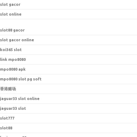
slot gacor
slot online
s
lot88 gacor
slot gacor online
koi365 slot
link mpo8080
mpo8080 apk
mpo8080 slot pg soft
香港赌场
jaguar33 slot online
jaguar33 slot
slot777
slot88