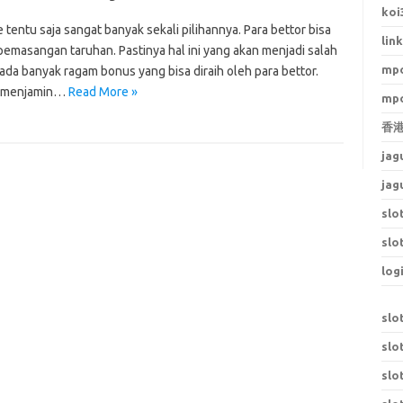
koi
 tentu saja sangat banyak sekali pilihannya. Para bettor bisa
lin
masangan taruhan. Pastinya hal ini yang akan menjadi salah
mpo
da banyak ragam bonus yang bisa diraih oleh para bettor.
sa menjamin…
Read More »
mpo
香
jag
jag
slo
slo
log
slo
slo
slo