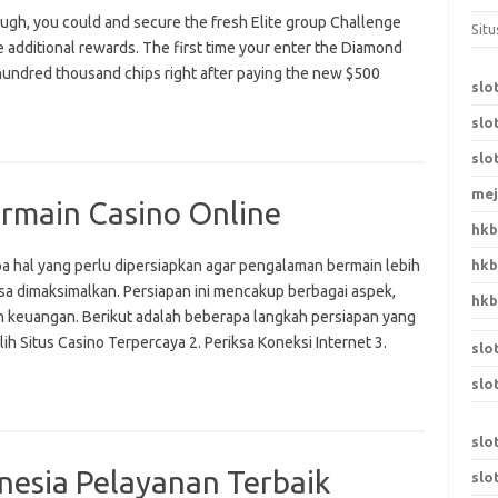
ough, you could and secure the fresh Elite group Challenge
Situ
e additional rewards. The first time your enter the Diamond
hundred thousand chips right after paying the new $500
slo
slo
slo
mej
rmain Casino Online
hk
a hal yang perlu dipersiapkan agar pengalaman bermain lebih
hk
 dimaksimalkan. Persiapan ini mencakup berbagai aspek,
hk
an keuangan. Berikut adalah beberapa langkah persiapan yang
lih Situs Casino Terpercaya 2. Periksa Koneksi Internet 3.
slo
slo
s
lo
onesia Pelayanan Terbaik
slo