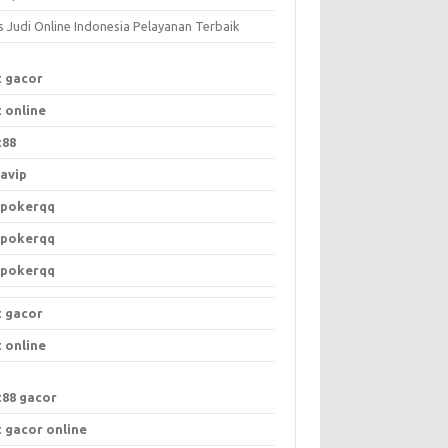
s Judi Online Indonesia Pelayanan Terbaik
t gacor
t online
t88
avip
bpokerqq
bpokerqq
bpokerqq
t gacor
t online
t88 gacor
t gacor online