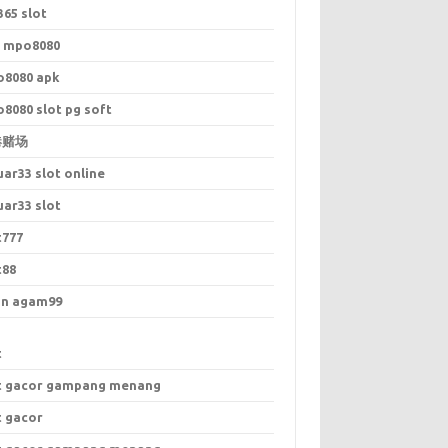
365 slot
k mpo8080
8080 apk
8080 slot pg soft
港赌场
uar33 slot online
uar33 slot
t777
t88
in agam99
t
t gacor gampang menang
t gacor