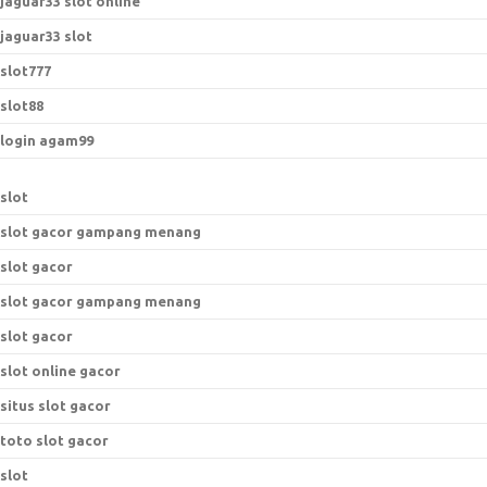
jaguar33 slot online
jaguar33 slot
slot777
slot88
login agam99
slot
slot gacor gampang menang
slot gacor
slot gacor gampang menang
slot gacor
slot online gacor
situs slot gacor
toto slot gacor
slot