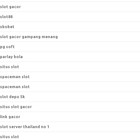
slot gacor
slot88
sbobet
slot gacor gampang menang
pg soft
parlay bola
situs slot
spaceman slot
spaceman slot
slot depo 5k
situs slot gacor
link gacor
slot server thailand no 1
situs slot