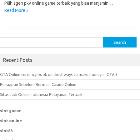
Pilih agen pkv online game terbaik yang bisa menjamin…
Read More »
S
e
a
Recent Posts
r
c
GTA Online currency book quickest ways to make money in GTA 5
h
Persiapan Sebelum Bermain Casino Online
f
o
Situs Judi Online Indonesia Pelayanan Terbaik
r
:
slot gacor
slot online
slot88