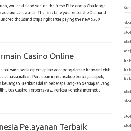
ough, you could and secure the fresh Elite group Challenge
Situ
e additional rewards. The first time your enter the Diamond
hundred thousand chips right after paying the new $500
slo
slo
slo
mej
rmain Casino Online
hk
a hal yang perlu dipersiapkan agar pengalaman bermain lebih
hk
 dimaksimalkan. Persiapan ini mencakup berbagai aspek,
hk
an keuangan. Berikut adalah beberapa langkah persiapan yang
lih Situs Casino Terpercaya 2. Periksa Koneksi Internet 3.
slo
slo
s
lo
onesia Pelayanan Terbaik
slo