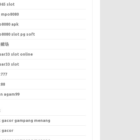
365 slot
k mpo8080
8080 apk
8080 slot pg soft
港赌场
uar33 slot online
uar33 slot
t777
t88
in agam99
t
t gacor gampang menang
t gacor