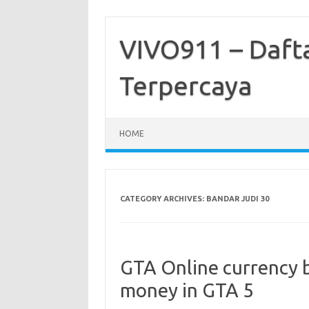
Skip
to
content
VIVO911 – Dafta
Terpercaya
HOME
CATEGORY ARCHIVES:
BANDAR JUDI 30
GTA Online currency 
money in GTA 5