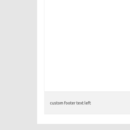
custom footer text left