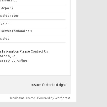
ceman slot
t depo 5k
us slot gacor
k gacor
t server thailand no 1
us slot
r Information Please
Contact Us
sa seo judi
sa seo judi online
custom footer text right
Iconic One
Theme | Powered by
Wordpress