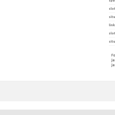
spa
slo
sit
lin
slo
sit
Fo
ja
ja