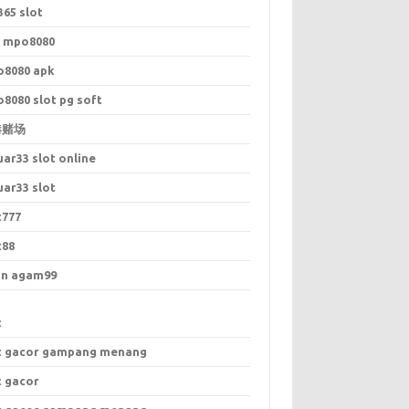
365 slot
k mpo8080
8080 apk
8080 slot pg soft
港赌场
uar33 slot online
uar33 slot
t777
t88
in agam99
t
t gacor gampang menang
t gacor