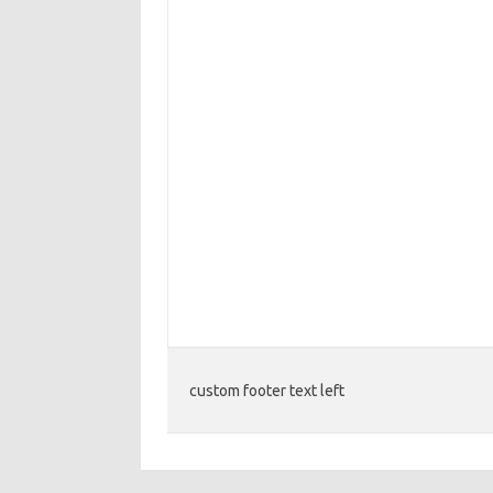
custom footer text left