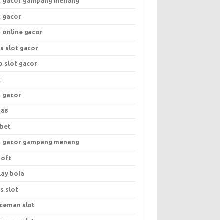
t gacor gampang menang
t gacor
t online gacor
us slot gacor
o slot gacor
t
t gacor
t88
bet
t gacor gampang menang
soft
lay bola
us slot
ceman slot