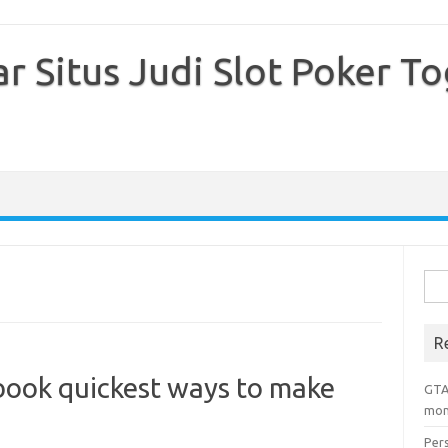
r Situs Judi Slot Poker To
Sea
for:
R
book quickest ways to make
GTA
mon
Per