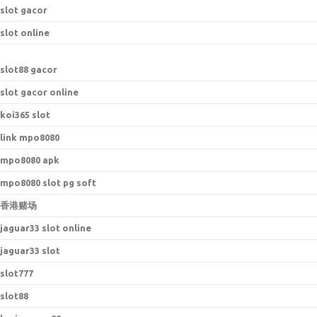
slot gacor
slot online
s
lot88 gacor
slot gacor online
koi365 slot
link mpo8080
mpo8080 apk
mpo8080 slot pg soft
香港赌场
jaguar33 slot online
jaguar33 slot
slot777
slot88