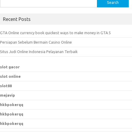
S
e
a
Recent Posts
r
c
GTA Online currency book quickest ways to make money in GTA 5
h
Persiapan Sebelum Bermain Casino Online
f
o
Situs Judi Online Indonesia Pelayanan Terbaik
r
:
slot gacor
slot online
slot88
mejavip
hkbpokerqq
hkbpokerqq
hkbpokerqq