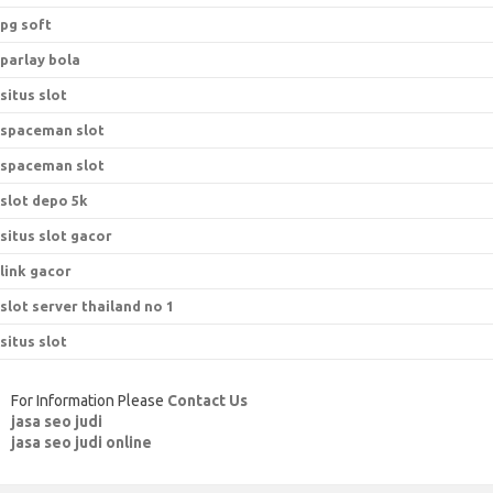
pg soft
parlay bola
situs slot
spaceman slot
spaceman slot
slot depo 5k
situs slot gacor
link gacor
slot server thailand no 1
situs slot
For Information Please
Contact Us
jasa seo judi
jasa seo judi online