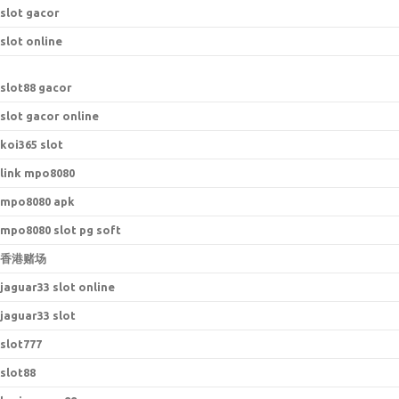
slot gacor
slot online
s
lot88 gacor
slot gacor online
koi365 slot
link mpo8080
mpo8080 apk
mpo8080 slot pg soft
香港赌场
jaguar33 slot online
jaguar33 slot
slot777
slot88