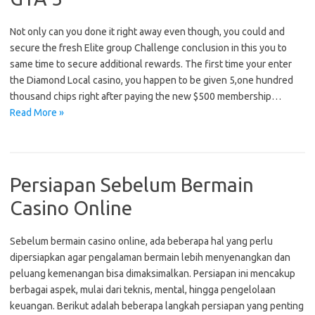
Not only can you done it right away even though, you could and
secure the fresh Elite group Challenge conclusion in this you to
same time to secure additional rewards. The first time your enter
the Diamond Local casino, you happen to be given 5,one hundred
thousand chips right after paying the new $500 membership…
Read More »
Persiapan Sebelum Bermain
Casino Online
Sebelum bermain casino online, ada beberapa hal yang perlu
dipersiapkan agar pengalaman bermain lebih menyenangkan dan
peluang kemenangan bisa dimaksimalkan. Persiapan ini mencakup
berbagai aspek, mulai dari teknis, mental, hingga pengelolaan
keuangan. Berikut adalah beberapa langkah persiapan yang penting