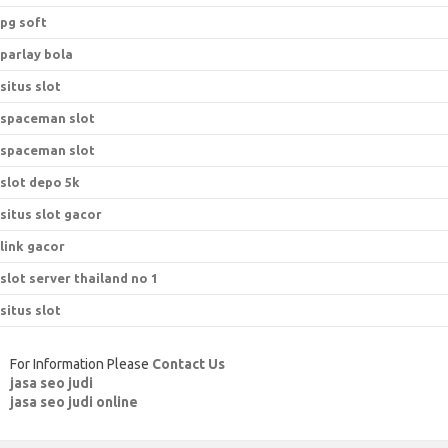
pg soft
parlay bola
situs slot
spaceman slot
spaceman slot
slot depo 5k
situs slot gacor
link gacor
slot server thailand no 1
situs slot
For Information Please
Contact Us
jasa seo judi
jasa seo judi online