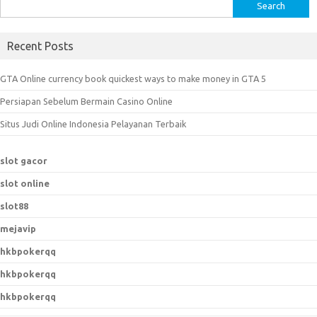
S
e
a
Recent Posts
r
c
GTA Online currency book quickest ways to make money in GTA 5
h
Persiapan Sebelum Bermain Casino Online
f
o
Situs Judi Online Indonesia Pelayanan Terbaik
r
:
slot gacor
slot online
slot88
mejavip
hkbpokerqq
hkbpokerqq
hkbpokerqq