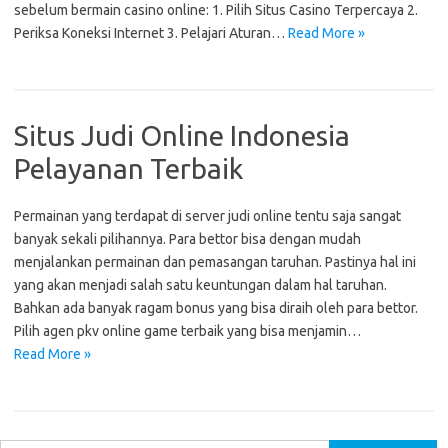
sebelum bermain casino online: 1. Pilih Situs Casino Terpercaya 2.
Periksa Koneksi Internet 3. Pelajari Aturan…
Read More »
Situs Judi Online Indonesia
Pelayanan Terbaik
Permainan yang terdapat di server judi online tentu saja sangat
banyak sekali pilihannya. Para bettor bisa dengan mudah
menjalankan permainan dan pemasangan taruhan. Pastinya hal ini
yang akan menjadi salah satu keuntungan dalam hal taruhan.
Bahkan ada banyak ragam bonus yang bisa diraih oleh para bettor.
Pilih agen pkv online game terbaik yang bisa menjamin…
Read More »