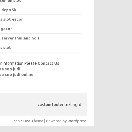
ceman slot
t depo 5k
us slot gacor
k gacor
t server thailand no 1
us slot
r Information Please
Contact Us
sa seo judi
sa seo judi online
custom footer text right
Iconic One
Theme | Powered by
Wordpress