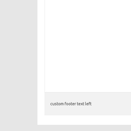
custom footer text left