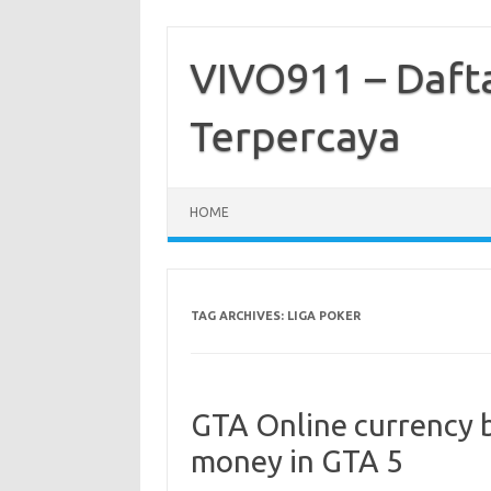
Skip
to
content
VIVO911 – Dafta
Terpercaya
HOME
TAG ARCHIVES:
LIGA POKER
GTA Online currency 
money in GTA 5