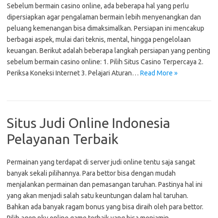
Sebelum bermain casino online, ada beberapa hal yang perlu
dipersiapkan agar pengalaman bermain lebih menyenangkan dan
peluang kemenangan bisa dimaksimalkan. Persiapan ini mencakup
berbagai aspek, mulai dari teknis, mental, hingga pengelolaan
keuangan. Berikut adalah beberapa langkah persiapan yang penting
sebelum bermain casino online: 1. Pilih Situs Casino Terpercaya 2.
Periksa Koneksi Internet 3. Pelajari Aturan…
Read More »
Situs Judi Online Indonesia
Pelayanan Terbaik
Permainan yang terdapat di server judi online tentu saja sangat
banyak sekali pilihannya. Para bettor bisa dengan mudah
menjalankan permainan dan pemasangan taruhan. Pastinya hal ini
yang akan menjadi salah satu keuntungan dalam hal taruhan.
Bahkan ada banyak ragam bonus yang bisa diraih oleh para bettor.