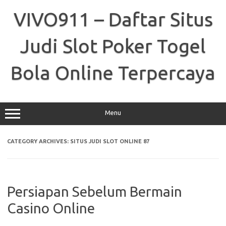
Skip
to
VIVO911 – Daftar Situs
content
Judi Slot Poker Togel
Bola Online Terpercaya
Menu
CATEGORY ARCHIVES:
SITUS JUDI SLOT ONLINE 87
Persiapan Sebelum Bermain
Casino Online