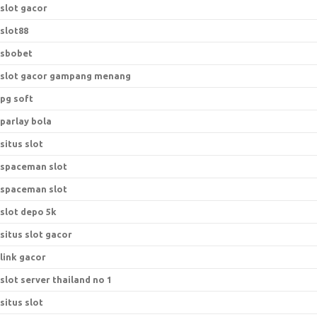
slot gacor
slot88
sbobet
slot gacor gampang menang
pg soft
parlay bola
situs slot
spaceman slot
spaceman slot
slot depo 5k
situs slot gacor
link gacor
slot server thailand no 1
situs slot