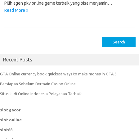
Pilih agen pkv online game terbaik yang bisa menjamin…
Read More »
S
e
a
Recent Posts
r
c
GTA Online currency book quickest ways to make money in GTA 5
h
Persiapan Sebelum Bermain Casino Online
f
o
Situs Judi Online Indonesia Pelayanan Terbaik
r
:
slot gacor
slot online
slot88