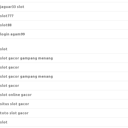
jaguar33 slot
slot777
slot88
login agam99
slot
slot gacor gampang menang
slot gacor
slot gacor gampang menang
slot gacor
slot online gacor
situs slot gacor
toto slot gacor
slot