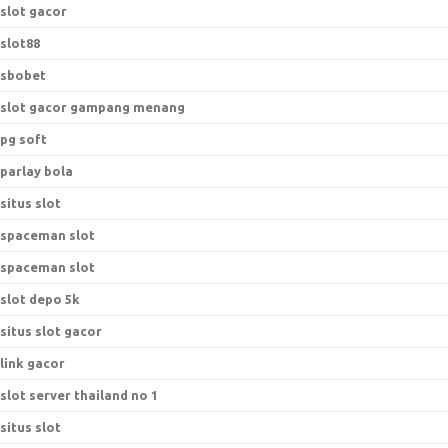
slot gacor
slot88
sbobet
slot gacor gampang menang
pg soft
parlay bola
situs slot
spaceman slot
spaceman slot
slot depo 5k
situs slot gacor
link gacor
slot server thailand no 1
situs slot