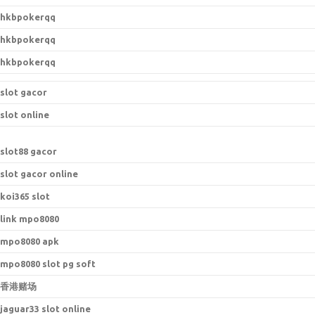
hkbpokerqq
hkbpokerqq
hkbpokerqq
slot gacor
slot online
s
lot88 gacor
slot gacor online
koi365 slot
link mpo8080
mpo8080 apk
mpo8080 slot pg soft
香港赌场
jaguar33 slot online