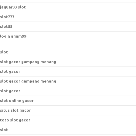
jaguar33 slot
slot777
slot88
login agam99
slot
slot gacor gampang menang
slot gacor
slot gacor gampang menang
slot gacor
slot online gacor
situs slot gacor
toto slot gacor
slot