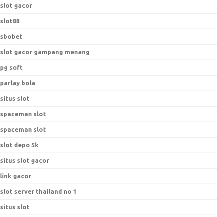
slot gacor
slot88
sbobet
slot gacor gampang menang
pg soft
parlay bola
situs slot
spaceman slot
spaceman slot
slot depo 5k
situs slot gacor
link gacor
slot server thailand no 1
situs slot