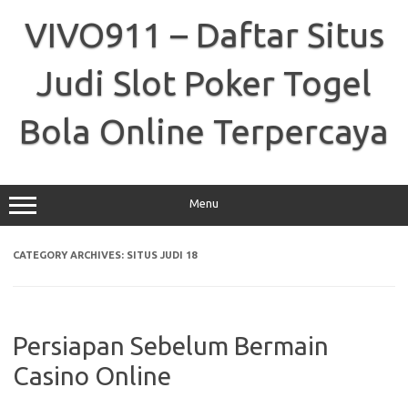
Skip
to
VIVO911 – Daftar Situs
content
Judi Slot Poker Togel
Bola Online Terpercaya
Menu
CATEGORY ARCHIVES:
SITUS JUDI 18
Persiapan Sebelum Bermain
Casino Online