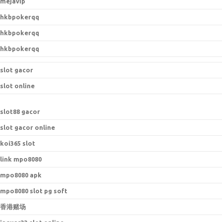
mejavip
hkbpokerqq
hkbpokerqq
hkbpokerqq
slot gacor
slot online
s
lot88 gacor
slot gacor online
koi365 slot
link mpo8080
mpo8080 apk
mpo8080 slot pg soft
香港赌场