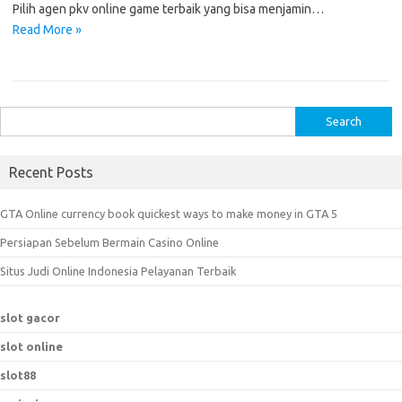
Pilih agen pkv online game terbaik yang bisa menjamin…
Read More »
S
e
a
Recent Posts
r
c
GTA Online currency book quickest ways to make money in GTA 5
h
Persiapan Sebelum Bermain Casino Online
f
o
Situs Judi Online Indonesia Pelayanan Terbaik
r
:
slot gacor
slot online
slot88