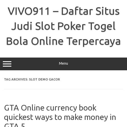
Skip
to
VIVO911 – Daftar Situs
content
Judi Slot Poker Togel
Bola Online Terpercaya
Menu
TAG ARCHIVES:
SLOT DEMO GACOR
GTA Online currency book
quickest ways to make money in
GTA 5