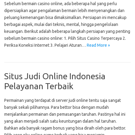
Sebelum bermain casino online, ada beberapa hal yang perlu
dipersiapkan agar pengalaman bermain lebih menyenangkan dan
peluang kemenangan bisa dimaksimalkan. Persiapan ini mencakup
berbagai aspek, mulai dari teknis, mental, hingga pengelolaan
keuangan. Berikut adalah beberapa langkah persiapan yang penting
sebelum bermain casino online: 1. Pilih Situs Casino Terpercaya 2.
Periksa Koneksi Internet 3. Pelajari Aturan…
Read More »
Situs Judi Online Indonesia
Pelayanan Terbaik
Permainan yang terdapat di server judi online tentu saja sangat
banyak sekali pilihannya. Para bettor bisa dengan mudah
menjalankan permainan dan pemasangan taruhan. Pastinya hal ini
yang akan menjadi salah satu keuntungan dalam hal taruhan.
Bahkan ada banyak ragam bonus yang bisa diraih oleh para bettor.