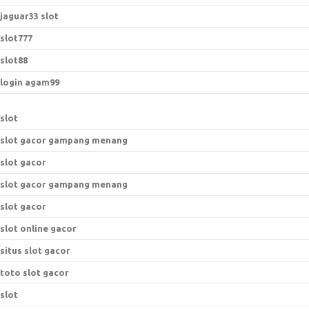
jaguar33 slot
slot777
slot88
login agam99
slot
slot gacor gampang menang
slot gacor
slot gacor gampang menang
slot gacor
slot online gacor
situs slot gacor
toto slot gacor
slot