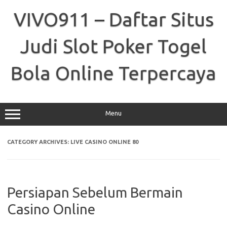
Skip
to
VIVO911 – Daftar Situs
content
Judi Slot Poker Togel
Bola Online Terpercaya
Menu
CATEGORY ARCHIVES:
LIVE CASINO ONLINE 80
Persiapan Sebelum Bermain
Casino Online