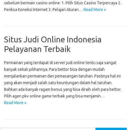
sebelum bermain casino online: 1. Pilih Situs Casino Terpercaya 2.
Periksa Koneksi Internet 3. Pelajari Aturan…
Read More »
Situs Judi Online Indonesia
Pelayanan Terbaik
Permainan yang terdapat di server judi online tentu saja sangat
banyak sekali pilihannya. Para bettor bisa dengan mudah
menjalankan permainan dan pemasangan taruhan. Pastinya hal ini
yang akan menjadi salah satu keuntungan dalam hal taruhan.
Bahkan ada banyak ragam bonus yang bisa diraih oleh para bettor.
Pilih agen pkv online game terbaik yang bisa menjamin…
Read More »