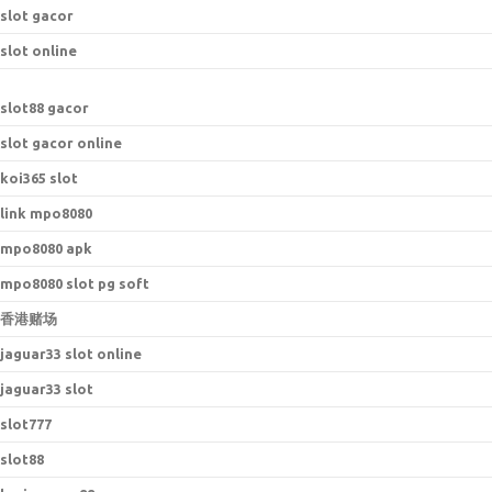
slot gacor
slot online
s
lot88 gacor
slot gacor online
koi365 slot
link mpo8080
mpo8080 apk
mpo8080 slot pg soft
香港赌场
jaguar33 slot online
jaguar33 slot
slot777
slot88