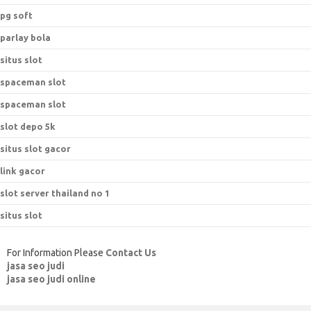
pg soft
parlay bola
situs slot
spaceman slot
spaceman slot
slot depo 5k
situs slot gacor
link gacor
slot server thailand no 1
situs slot
For Information Please
Contact Us
jasa seo judi
jasa seo judi online