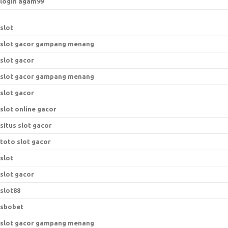
login agam99
slot
slot gacor gampang menang
slot gacor
slot gacor gampang menang
slot gacor
slot online gacor
situs slot gacor
toto slot gacor
slot
slot gacor
slot88
sbobet
slot gacor gampang menang