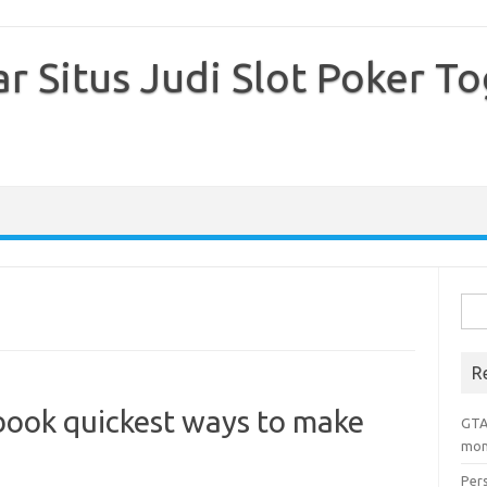
r Situs Judi Slot Poker To
Sea
for:
R
book quickest ways to make
GTA
mon
Per