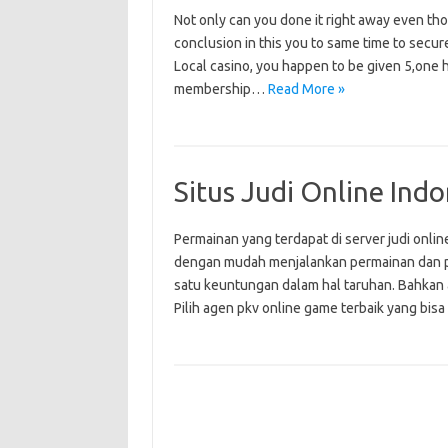
Not only can you done it right away even th
conclusion in this you to same time to secur
Local casino, you happen to be given 5,one 
membership…
Read More »
Situs Judi Online Ind
Permainan yang terdapat di server judi online
dengan mudah menjalankan permainan dan pe
satu keuntungan dalam hal taruhan. Bahkan a
Pilih agen pkv online game terbaik yang bi