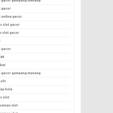
t gacor gampang menang
t gacor
t online gacor
us slot gacor
o slot gacor
t
t gacor
t88
bet
t gacor gampang menang
soft
lay bola
us slot
ceman slot