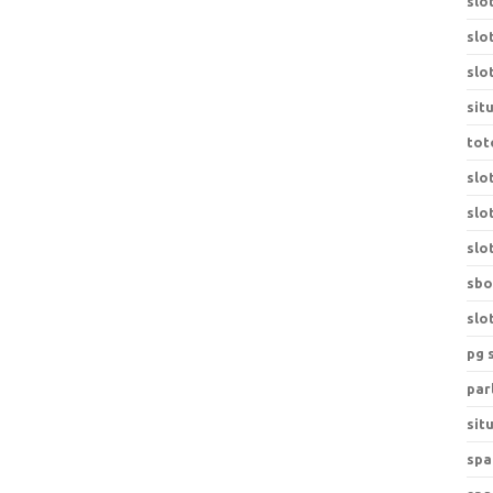
slo
slo
slo
sit
tot
slo
slo
slo
sbo
slo
pg 
par
sit
spa