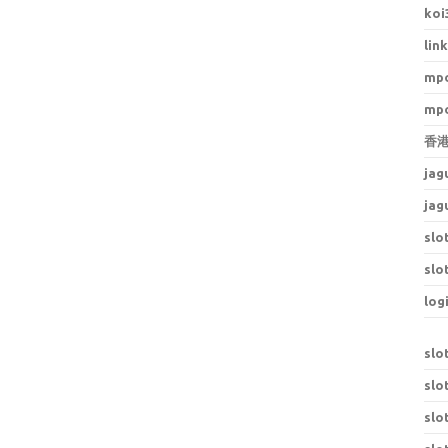
koi
lin
mpo
mpo
香
jag
jag
slo
slo
log
slo
slo
slo