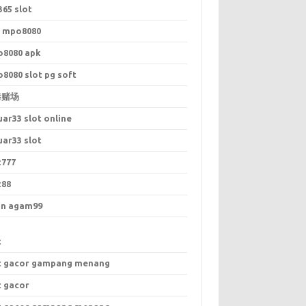
365 slot
k mpo8080
8080 apk
8080 slot pg soft
港赌场
uar33 slot online
uar33 slot
t777
t88
in agam99
t
t gacor gampang menang
t gacor