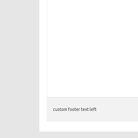
custom footer text left