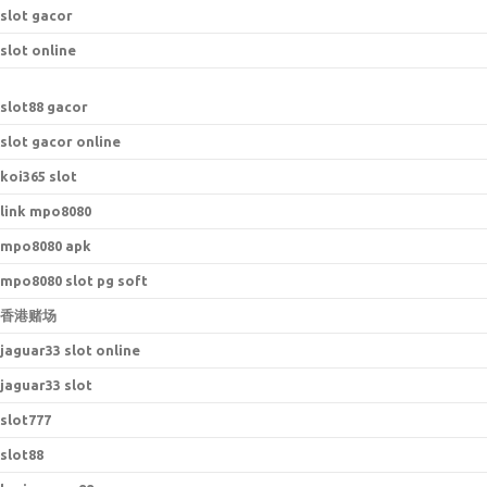
slot gacor
slot online
s
lot88 gacor
slot gacor online
koi365 slot
link mpo8080
mpo8080 apk
mpo8080 slot pg soft
香港赌场
jaguar33 slot online
jaguar33 slot
slot777
slot88