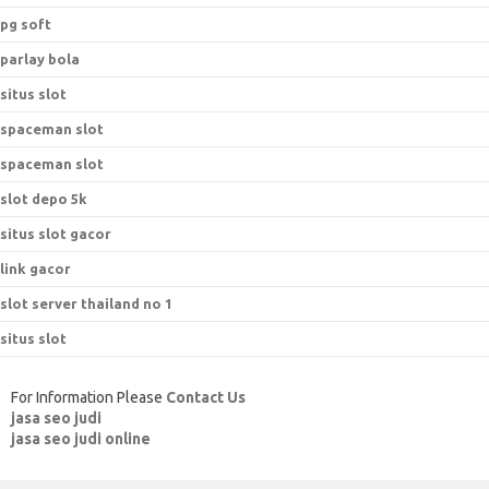
pg soft
parlay bola
situs slot
spaceman slot
spaceman slot
slot depo 5k
situs slot gacor
link gacor
slot server thailand no 1
situs slot
For Information Please
Contact Us
jasa seo judi
jasa seo judi online