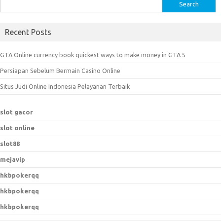
S
e
a
Recent Posts
r
c
GTA Online currency book quickest ways to make money in GTA 5
h
Persiapan Sebelum Bermain Casino Online
f
o
Situs Judi Online Indonesia Pelayanan Terbaik
r
:
slot gacor
slot online
slot88
mejavip
hkbpokerqq
hkbpokerqq
hkbpokerqq