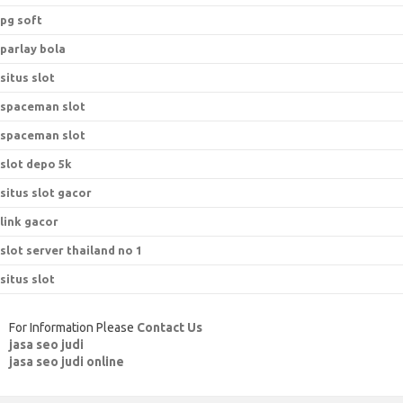
pg soft
parlay bola
situs slot
spaceman slot
spaceman slot
slot depo 5k
situs slot gacor
link gacor
slot server thailand no 1
situs slot
For Information Please
Contact Us
jasa seo judi
jasa seo judi online