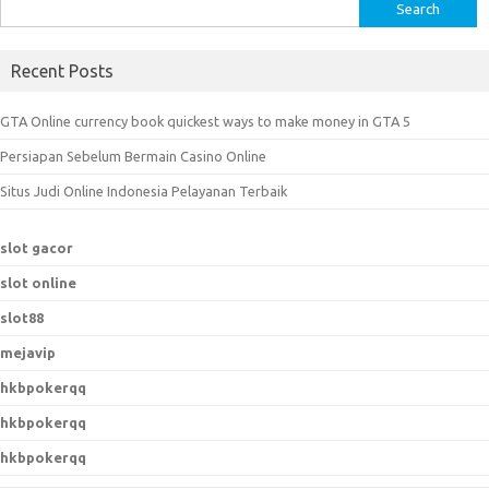
S
e
a
Recent Posts
r
c
GTA Online currency book quickest ways to make money in GTA 5
h
Persiapan Sebelum Bermain Casino Online
f
o
Situs Judi Online Indonesia Pelayanan Terbaik
r
:
slot gacor
slot online
slot88
mejavip
hkbpokerqq
hkbpokerqq
hkbpokerqq