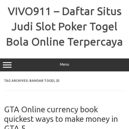
Skip
to
VIVO911 – Daftar Situs
content
Judi Slot Poker Togel
Bola Online Terpercaya
Menu
TAG ARCHIVES:
BANDAR TOGEL 25
GTA Online currency book
quickest ways to make money in
GTA 5