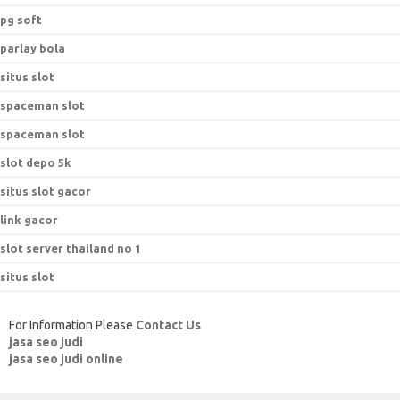
pg soft
parlay bola
situs slot
spaceman slot
spaceman slot
slot depo 5k
situs slot gacor
link gacor
slot server thailand no 1
situs slot
For Information Please
Contact Us
jasa seo judi
jasa seo judi online