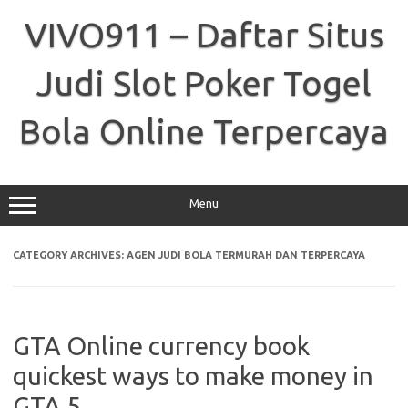
Skip
to
VIVO911 – Daftar Situs
content
Judi Slot Poker Togel
Bola Online Terpercaya
Menu
CATEGORY ARCHIVES:
AGEN JUDI BOLA TERMURAH DAN TERPERCAYA
GTA Online currency book
quickest ways to make money in
GTA 5