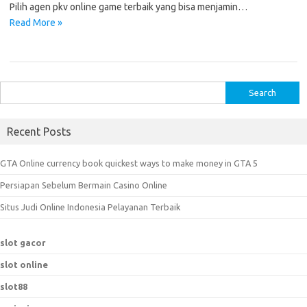
Pilih agen pkv online game terbaik yang bisa menjamin…
Read More »
S
e
a
Recent Posts
r
c
GTA Online currency book quickest ways to make money in GTA 5
h
Persiapan Sebelum Bermain Casino Online
f
o
Situs Judi Online Indonesia Pelayanan Terbaik
r
:
slot gacor
slot online
slot88