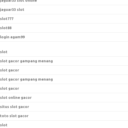
jaguar33 slot online
jaguar33 slot
slot777
slot88
login agam99
slot
slot gacor gampang menang
slot gacor
slot gacor gampang menang
slot gacor
slot online gacor
situs slot gacor
toto slot gacor
slot