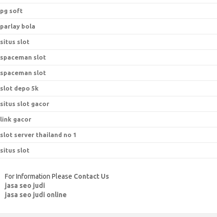
pg soft
parlay bola
situs slot
spaceman slot
spaceman slot
slot depo 5k
situs slot gacor
link gacor
slot server thailand no 1
situs slot
For Information Please
Contact Us
jasa seo judi
jasa seo judi online