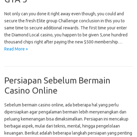
Not only can you done it right away even though, you could and
secure the fresh Elite group Challenge conclusion in this you to
same time to secure additional rewards. The first time your enter
the Diamond Local casino, you happen to be given 5,one hundred
thousand chips right after paying the new $500 membership…
Read More »
Persiapan Sebelum Bermain
Casino Online
Sebelum bermain casino online, ada beberapa hal yang perlu
dipersiapkan agar pengalaman bermain lebih menyenangkan dan
peluang kemenangan bisa dimaksimalkan. Persiapan ini mencakup
berbagai aspek, mulai dari teknis, mental, hingga pengelolaan
keuangan. Berikut adalah beberapa langkah persiapan yang penting