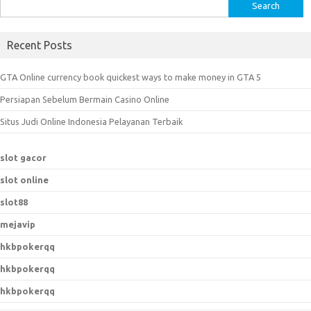
S
e
a
Recent Posts
r
c
GTA Online currency book quickest ways to make money in GTA 5
h
Persiapan Sebelum Bermain Casino Online
f
o
Situs Judi Online Indonesia Pelayanan Terbaik
r
:
slot gacor
slot online
slot88
mejavip
hkbpokerqq
hkbpokerqq
hkbpokerqq