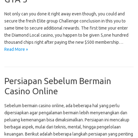
Not only can you done it right away even though, you could and
secure the fresh Elite group Challenge conclusion in this you to
same time to secure additional rewards. The first time your enter
the Diamond Local casino, you happen to be given 5,one hundred
thousand chips right after paying the new $500 membership…
Read More »
Persiapan Sebelum Bermain
Casino Online
Sebelum bermain casino online, ada beberapa hal yang perlu
dipersiapkan agar pengalaman bermain lebih menyenangkan dan
peluang kemenangan bisa dimaksimalkan. Persiapan ini mencakup
berbagai aspek, mulai dari teknis, mental, hingga pengelolaan
keuangan. Berikut adalah beberapa langkah persiapan yang penting