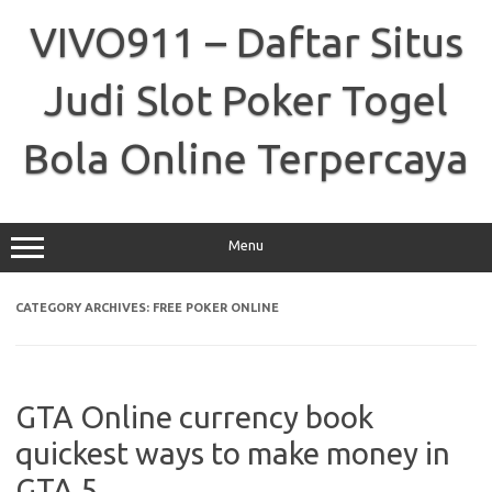
Skip
to
VIVO911 – Daftar Situs
content
Judi Slot Poker Togel
Bola Online Terpercaya
Menu
CATEGORY ARCHIVES:
FREE POKER ONLINE
GTA Online currency book
quickest ways to make money in
GTA 5