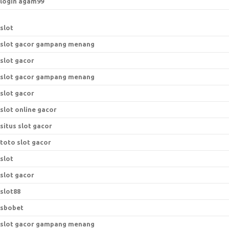
login agam99
slot
slot gacor gampang menang
slot gacor
slot gacor gampang menang
slot gacor
slot online gacor
situs slot gacor
toto slot gacor
slot
slot gacor
slot88
sbobet
slot gacor gampang menang