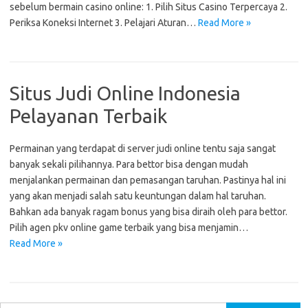
sebelum bermain casino online: 1. Pilih Situs Casino Terpercaya 2.
Periksa Koneksi Internet 3. Pelajari Aturan…
Read More »
Situs Judi Online Indonesia
Pelayanan Terbaik
Permainan yang terdapat di server judi online tentu saja sangat
banyak sekali pilihannya. Para bettor bisa dengan mudah
menjalankan permainan dan pemasangan taruhan. Pastinya hal ini
yang akan menjadi salah satu keuntungan dalam hal taruhan.
Bahkan ada banyak ragam bonus yang bisa diraih oleh para bettor.
Pilih agen pkv online game terbaik yang bisa menjamin…
Read More »