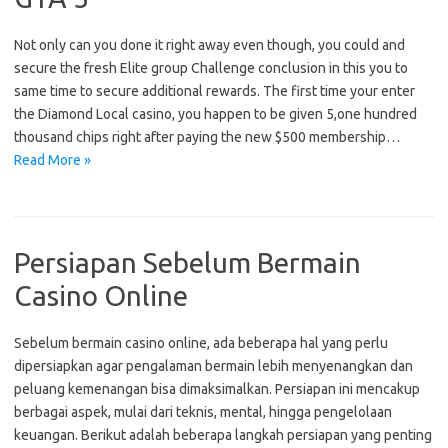
Not only can you done it right away even though, you could and
secure the fresh Elite group Challenge conclusion in this you to
same time to secure additional rewards. The first time your enter
the Diamond Local casino, you happen to be given 5,one hundred
thousand chips right after paying the new $500 membership…
Read More »
Persiapan Sebelum Bermain
Casino Online
Sebelum bermain casino online, ada beberapa hal yang perlu
dipersiapkan agar pengalaman bermain lebih menyenangkan dan
peluang kemenangan bisa dimaksimalkan. Persiapan ini mencakup
berbagai aspek, mulai dari teknis, mental, hingga pengelolaan
keuangan. Berikut adalah beberapa langkah persiapan yang penting