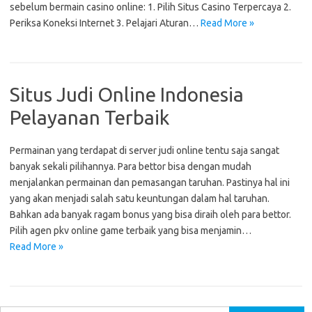
sebelum bermain casino online: 1. Pilih Situs Casino Terpercaya 2.
Periksa Koneksi Internet 3. Pelajari Aturan…
Read More »
Situs Judi Online Indonesia
Pelayanan Terbaik
Permainan yang terdapat di server judi online tentu saja sangat
banyak sekali pilihannya. Para bettor bisa dengan mudah
menjalankan permainan dan pemasangan taruhan. Pastinya hal ini
yang akan menjadi salah satu keuntungan dalam hal taruhan.
Bahkan ada banyak ragam bonus yang bisa diraih oleh para bettor.
Pilih agen pkv online game terbaik yang bisa menjamin…
Read More »