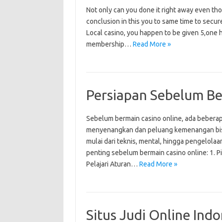
Not only can you done it right away even th
conclusion in this you to same time to secur
Local casino, you happen to be given 5,one 
membership…
Read More »
Persiapan Sebelum Be
Sebelum bermain casino online, ada beberap
menyenangkan dan peluang kemenangan bisa
mulai dari teknis, mental, hingga pengelola
penting sebelum bermain casino online: 1. Pi
Pelajari Aturan…
Read More »
Situs Judi Online Ind