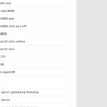
365 slot
k mpo8080
8080 apk
8080 slot pg soft
港赌场
uar33 slot online
uar33 slot
t777
t88
in agam99
t
t gacor gampang menang
t gacor