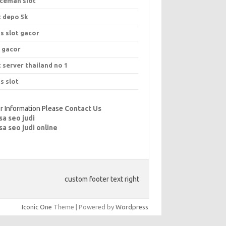
ceman slot
t depo 5k
us slot gacor
k gacor
t server thailand no 1
us slot
r Information Please
Contact Us
sa seo judi
sa seo judi online
custom footer text right
Iconic One
Theme | Powered by
Wordpress