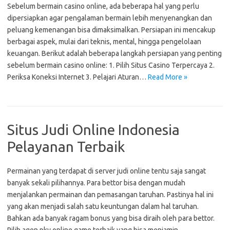
Sebelum bermain casino online, ada beberapa hal yang perlu
dipersiapkan agar pengalaman bermain lebih menyenangkan dan
peluang kemenangan bisa dimaksimalkan. Persiapan ini mencakup
berbagai aspek, mulai dari teknis, mental, hingga pengelolaan
keuangan. Berikut adalah beberapa langkah persiapan yang penting
sebelum bermain casino online: 1. Pilih Situs Casino Terpercaya 2.
Periksa Koneksi Internet 3. Pelajari Aturan…
Read More »
Situs Judi Online Indonesia
Pelayanan Terbaik
Permainan yang terdapat di server judi online tentu saja sangat
banyak sekali pilihannya. Para bettor bisa dengan mudah
menjalankan permainan dan pemasangan taruhan. Pastinya hal ini
yang akan menjadi salah satu keuntungan dalam hal taruhan.
Bahkan ada banyak ragam bonus yang bisa diraih oleh para bettor.