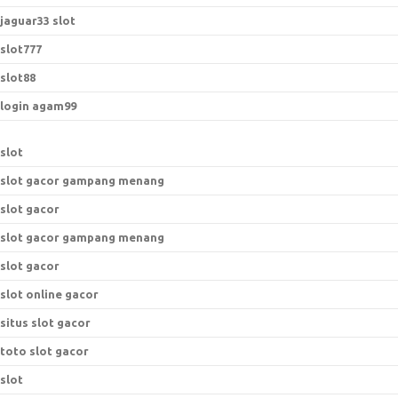
jaguar33 slot
slot777
slot88
login agam99
slot
slot gacor gampang menang
slot gacor
slot gacor gampang menang
slot gacor
slot online gacor
situs slot gacor
toto slot gacor
slot