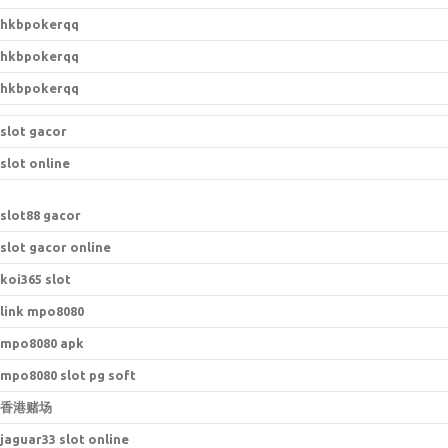
hkbpokerqq
hkbpokerqq
hkbpokerqq
slot gacor
slot online
s
lot88 gacor
slot gacor online
koi365 slot
link mpo8080
mpo8080 apk
mpo8080 slot pg soft
香港赌场
jaguar33 slot online