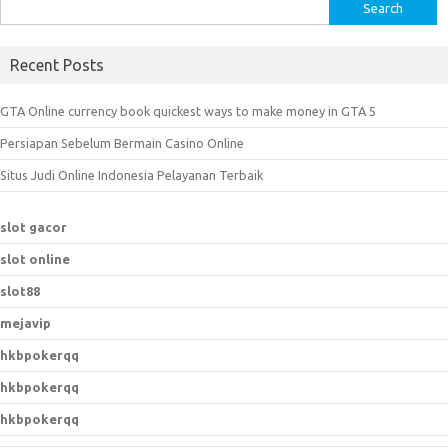
S
e
a
Recent Posts
r
c
GTA Online currency book quickest ways to make money in GTA 5
h
Persiapan Sebelum Bermain Casino Online
f
o
Situs Judi Online Indonesia Pelayanan Terbaik
r
:
slot gacor
slot online
slot88
mejavip
hkbpokerqq
hkbpokerqq
hkbpokerqq