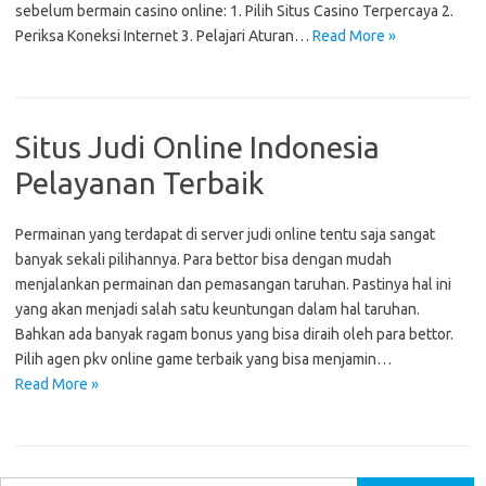
sebelum bermain casino online: 1. Pilih Situs Casino Terpercaya 2.
Periksa Koneksi Internet 3. Pelajari Aturan…
Read More »
Situs Judi Online Indonesia
Pelayanan Terbaik
Permainan yang terdapat di server judi online tentu saja sangat
banyak sekali pilihannya. Para bettor bisa dengan mudah
menjalankan permainan dan pemasangan taruhan. Pastinya hal ini
yang akan menjadi salah satu keuntungan dalam hal taruhan.
Bahkan ada banyak ragam bonus yang bisa diraih oleh para bettor.
Pilih agen pkv online game terbaik yang bisa menjamin…
Read More »