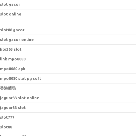
slot gacor
slot online
s
lot88 gacor
slot gacor online
koi365 slot
link mpo8080
mpo8080 apk
mpo8080 slot pg soft
香港赌场
jaguar33 slot online
jaguar33 slot
slot777
slot88