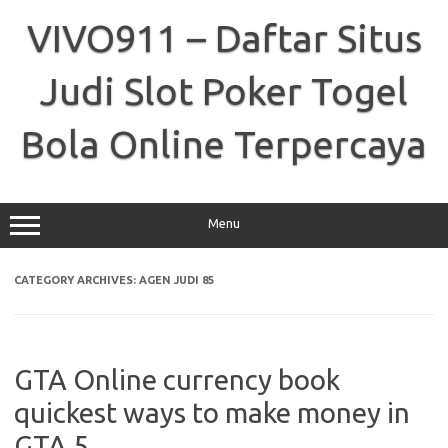
Skip
to
VIVO911 – Daftar Situs
content
Judi Slot Poker Togel
Bola Online Terpercaya
Menu
CATEGORY ARCHIVES:
AGEN JUDI 85
GTA Online currency book
quickest ways to make money in
GTA 5