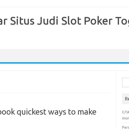
r Situs Judi Slot Poker To
Sea
for:
R
book quickest ways to make
GTA
mon
Per