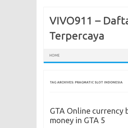
Skip
to
content
VIVO911 – Dafta
Terpercaya
HOME
TAG ARCHIVES:
PRAGMATIC SLOT INDONESIA
GTA Online currency 
money in GTA 5