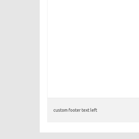
custom footer text left