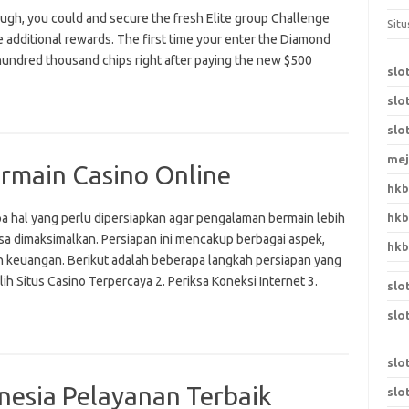
ough, you could and secure the fresh Elite group Challenge
Situ
e additional rewards. The first time your enter the Diamond
hundred thousand chips right after paying the new $500
slo
slo
slo
mej
rmain Casino Online
hk
a hal yang perlu dipersiapkan agar pengalaman bermain lebih
hk
 dimaksimalkan. Persiapan ini mencakup berbagai aspek,
hk
an keuangan. Berikut adalah beberapa langkah persiapan yang
lih Situs Casino Terpercaya 2. Periksa Koneksi Internet 3.
slo
slo
s
lo
onesia Pelayanan Terbaik
slo