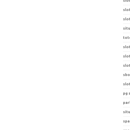
slo
slo
slo
sit
tot
slo
slo
slo
sbo
slo
pg 
par
sit
spa