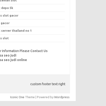
ceman slot
t depo 5k
us slot gacor
k gacor
t server thailand no 1
us slot
r Information Please
Contact Us
sa seo judi
sa seo judi online
custom footer text right
Iconic One
Theme | Powered by
Wordpress