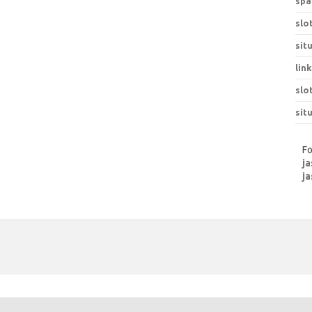
spa
slo
sit
lin
slo
sit
Fo
ja
ja