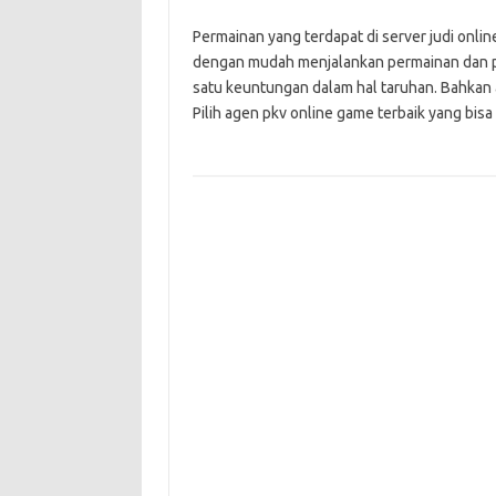
Permainan yang terdapat di server judi online
dengan mudah menjalankan permainan dan pe
satu keuntungan dalam hal taruhan. Bahkan a
Pilih agen pkv online game terbaik yang bi