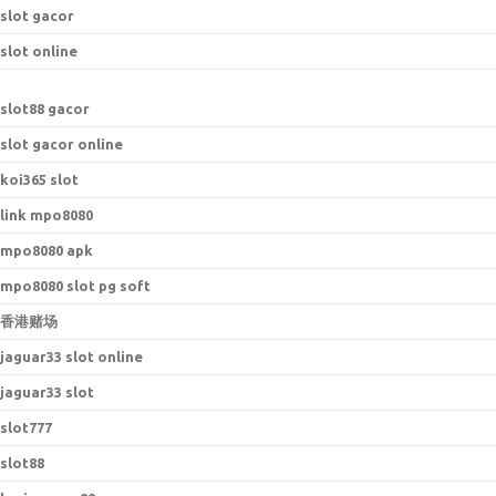
slot gacor
slot online
s
lot88 gacor
slot gacor online
koi365 slot
link mpo8080
mpo8080 apk
mpo8080 slot pg soft
香港赌场
jaguar33 slot online
jaguar33 slot
slot777
slot88