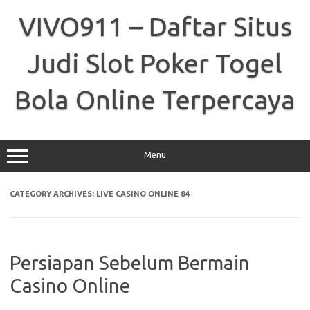
Skip
to
VIVO911 – Daftar Situs
content
Judi Slot Poker Togel
Bola Online Terpercaya
Menu
CATEGORY ARCHIVES:
LIVE CASINO ONLINE 84
Persiapan Sebelum Bermain
Casino Online