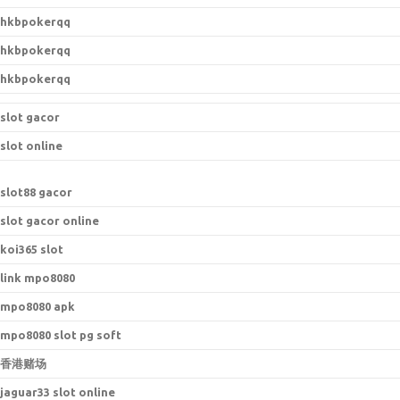
hkbpokerqq
hkbpokerqq
hkbpokerqq
slot gacor
slot online
s
lot88 gacor
slot gacor online
koi365 slot
link mpo8080
mpo8080 apk
mpo8080 slot pg soft
香港赌场
jaguar33 slot online