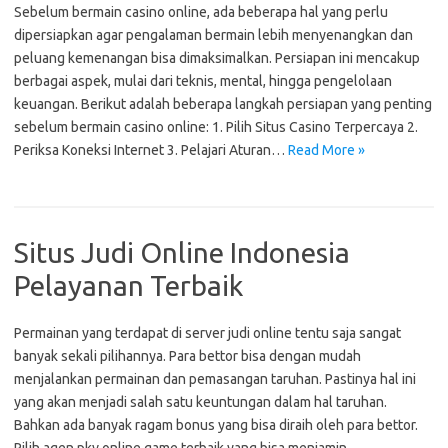
Sebelum bermain casino online, ada beberapa hal yang perlu
dipersiapkan agar pengalaman bermain lebih menyenangkan dan
peluang kemenangan bisa dimaksimalkan. Persiapan ini mencakup
berbagai aspek, mulai dari teknis, mental, hingga pengelolaan
keuangan. Berikut adalah beberapa langkah persiapan yang penting
sebelum bermain casino online: 1. Pilih Situs Casino Terpercaya 2.
Periksa Koneksi Internet 3. Pelajari Aturan…
Read More »
Situs Judi Online Indonesia
Pelayanan Terbaik
Permainan yang terdapat di server judi online tentu saja sangat
banyak sekali pilihannya. Para bettor bisa dengan mudah
menjalankan permainan dan pemasangan taruhan. Pastinya hal ini
yang akan menjadi salah satu keuntungan dalam hal taruhan.
Bahkan ada banyak ragam bonus yang bisa diraih oleh para bettor.