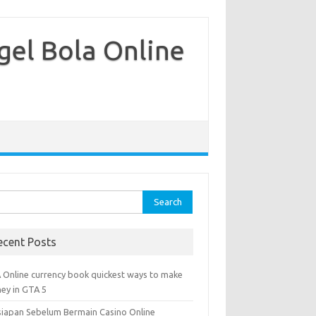
gel Bola Online
rch
ecent Posts
 Online currency book quickest ways to make
ey in GTA 5
siapan Sebelum Bermain Casino Online