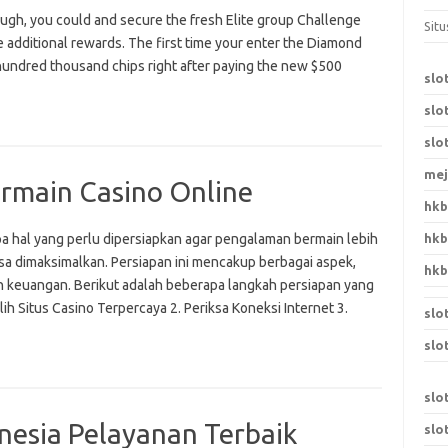
ough, you could and secure the fresh Elite group Challenge
Situ
e additional rewards. The first time your enter the Diamond
hundred thousand chips right after paying the new $500
slo
slo
slo
mej
rmain Casino Online
hk
a hal yang perlu dipersiapkan agar pengalaman bermain lebih
hk
 dimaksimalkan. Persiapan ini mencakup berbagai aspek,
hk
an keuangan. Berikut adalah beberapa langkah persiapan yang
lih Situs Casino Terpercaya 2. Periksa Koneksi Internet 3.
slo
slo
s
lo
onesia Pelayanan Terbaik
slo