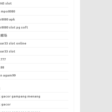
365 slot
k mpo8080
8080 apk
8080 slot pg soft
港赌场
uar33 slot online
uar33 slot
t777
t88
in agam99
t
t gacor gampang menang
t gacor