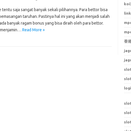
koi
 tentu saja sangat banyak sekali pilihannya. Para bettor bisa
lin
masangan taruhan. Pastinya hal ini yang akan menjadi salah
mpo
da banyak ragam bonus yang bisa diraih oleh para bettor.
sa menjamin…
Read More »
mpo
香
jag
jag
slo
slo
log
slo
slo
slo