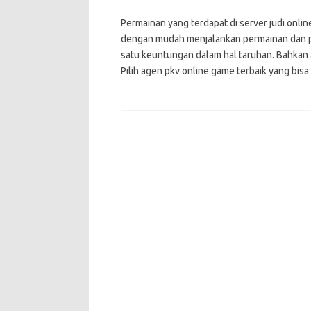
Permainan yang terdapat di server judi online
dengan mudah menjalankan permainan dan pe
satu keuntungan dalam hal taruhan. Bahkan a
Pilih agen pkv online game terbaik yang bi