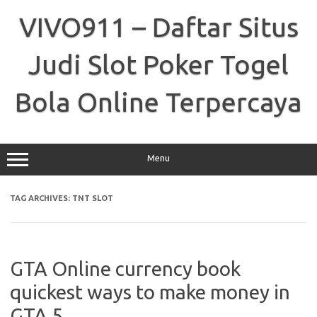
Skip
to
VIVO911 – Daftar Situs
content
Judi Slot Poker Togel
Bola Online Terpercaya
Menu
TAG ARCHIVES:
TNT SLOT
GTA Online currency book
quickest ways to make money in
GTA 5