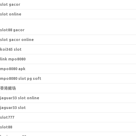
slot gacor
slot online
s
lot88 gacor
slot gacor online
koi365 slot
link mpo8080
mpo8080 apk
mpo8080 slot pg soft
香港赌场
jaguar33 slot online
jaguar33 slot
slot777
slot88