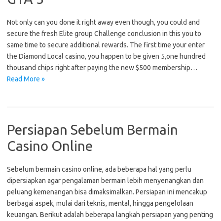
Not only can you done it right away even though, you could and
secure the fresh Elite group Challenge conclusion in this you to
same time to secure additional rewards. The first time your enter
the Diamond Local casino, you happen to be given 5,one hundred
thousand chips right after paying the new $500 membership…
Read More »
Persiapan Sebelum Bermain
Casino Online
Sebelum bermain casino online, ada beberapa hal yang perlu
dipersiapkan agar pengalaman bermain lebih menyenangkan dan
peluang kemenangan bisa dimaksimalkan. Persiapan ini mencakup
berbagai aspek, mulai dari teknis, mental, hingga pengelolaan
keuangan. Berikut adalah beberapa langkah persiapan yang penting