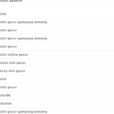
login agam99
slot
slot gacor gampang menang
slot gacor
slot gacor gampang menang
slot gacor
slot online gacor
situs slot gacor
toto slot gacor
slot
slot gacor
slot88
sbobet
slot gacor gampang menang