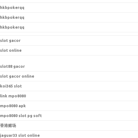
hkbpokerqq
hkbpokerqq
hkbpokerqq
slot gacor
slot online
s
lot88 gacor
slot gacor online
koi365 slot
link mpo8080
mpo8080 apk
mpo8080 slot pg soft
香港赌场
jaguar33 slot online