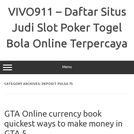
Skip
to
VIVO911 – Daftar Situs
content
Judi Slot Poker Togel
Bola Online Terpercaya
Menu
CATEGORY ARCHIVES:
DEPOSIT PULSA 75
GTA Online currency book
quickest ways to make money in
GTA 5