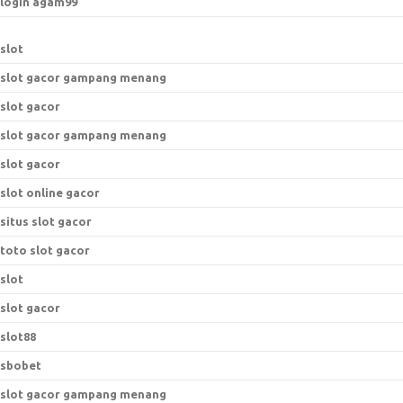
login agam99
slot
slot gacor gampang menang
slot gacor
slot gacor gampang menang
slot gacor
slot online gacor
situs slot gacor
toto slot gacor
slot
slot gacor
slot88
sbobet
slot gacor gampang menang