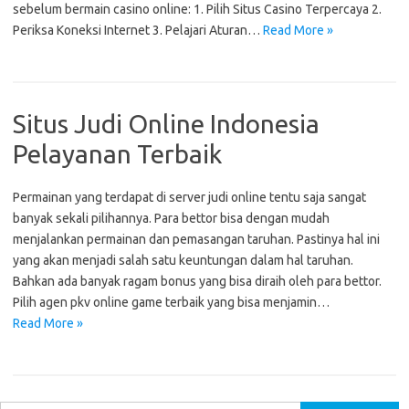
sebelum bermain casino online: 1. Pilih Situs Casino Terpercaya 2.
Periksa Koneksi Internet 3. Pelajari Aturan…
Read More »
Situs Judi Online Indonesia
Pelayanan Terbaik
Permainan yang terdapat di server judi online tentu saja sangat
banyak sekali pilihannya. Para bettor bisa dengan mudah
menjalankan permainan dan pemasangan taruhan. Pastinya hal ini
yang akan menjadi salah satu keuntungan dalam hal taruhan.
Bahkan ada banyak ragam bonus yang bisa diraih oleh para bettor.
Pilih agen pkv online game terbaik yang bisa menjamin…
Read More »