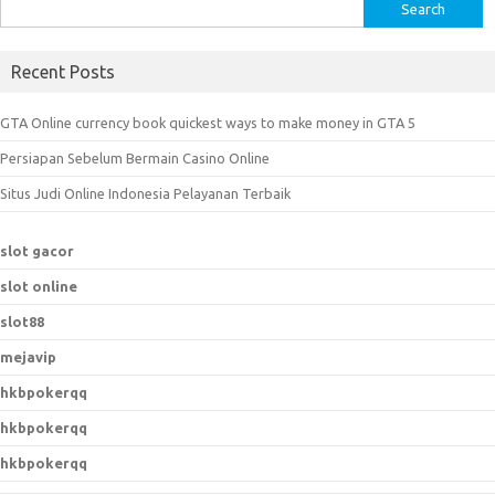
S
e
a
Recent Posts
r
c
GTA Online currency book quickest ways to make money in GTA 5
h
Persiapan Sebelum Bermain Casino Online
f
o
Situs Judi Online Indonesia Pelayanan Terbaik
r
:
slot gacor
slot online
slot88
mejavip
hkbpokerqq
hkbpokerqq
hkbpokerqq