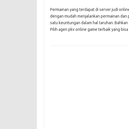
Permainan yang terdapat di server judi online
dengan mudah menjalankan permainan dan pe
satu keuntungan dalam hal taruhan. Bahkan a
Pilih agen pkv online game terbaik yang bi