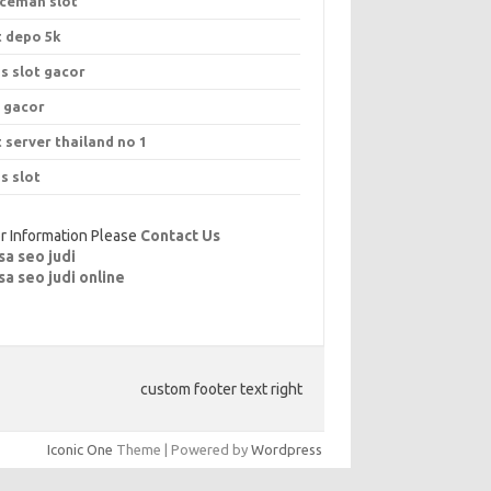
ceman slot
t depo 5k
us slot gacor
k gacor
t server thailand no 1
us slot
r Information Please
Contact Us
sa seo judi
sa seo judi online
custom footer text right
Iconic One
Theme | Powered by
Wordpress