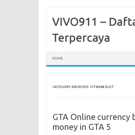
Skip
to
content
VIVO911 – Dafta
Terpercaya
HOME
CATEGORY ARCHIVES:
CITRA88 SLOT
GTA Online currency 
money in GTA 5