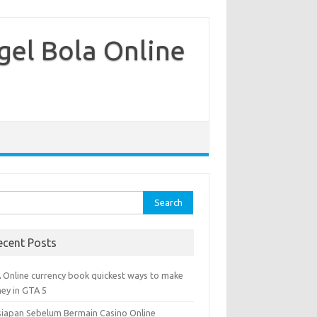
gel Bola Online
rch
ecent Posts
 Online currency book quickest ways to make
ey in GTA 5
siapan Sebelum Bermain Casino Online