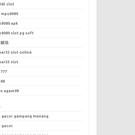
365 slot
k mpo8080
8080 apk
8080 slot pg soft
港赌场
uar33 slot online
uar33 slot
t777
t88
in agam99
t
t gacor gampang menang
t gacor